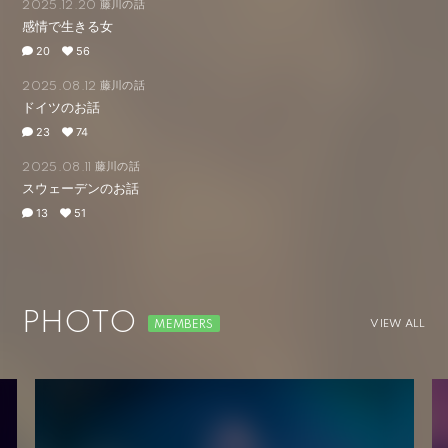
藤川の話
2025.12.20
感情で生きる女
20
56
藤川の話
2025.08.12
ドイツのお話
23
74
藤川の話
2025.08.11
スウェーデンのお話
13
51
PHOTO
VIEW ALL