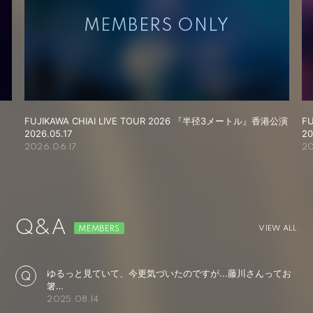
FUJIKAWA CHIAI LIVE TOUR 2026 『半径3メートル』香港公演
F
2026.05.17
20
2026.06.17
20
Q&A
VIEW ALL
ゆるっと見ていて、今更気づいたのですが...藤川さんってお
箸…
2025.08.14