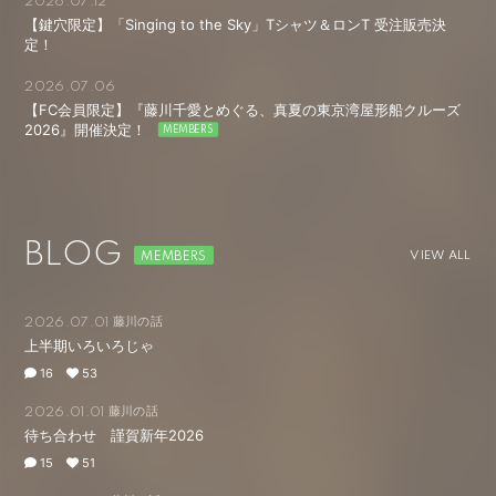
2026.07.12
【鍵穴限定】「Singing to the Sky」Tシャツ＆ロンT 受注販売決
定！
2026.07.06
【FC会員限定】『藤川千愛とめぐる、真夏の東京湾屋形船クルーズ
2026』開催決定！
BLOG
VIEW ALL
藤川の話
2026.07.01
上半期いろいろじゃ
16
53
藤川の話
2026.01.01
待ち合わせ 謹賀新年2026
15
51