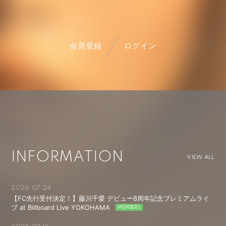
会員登録
ログイン
INFORMATION
VIEW ALL
2026.07.24
【FC先行受付決定！】藤川千愛 デビュー8周年記念プレミアムライ
ブ at Billboard Live YOKOHAMA